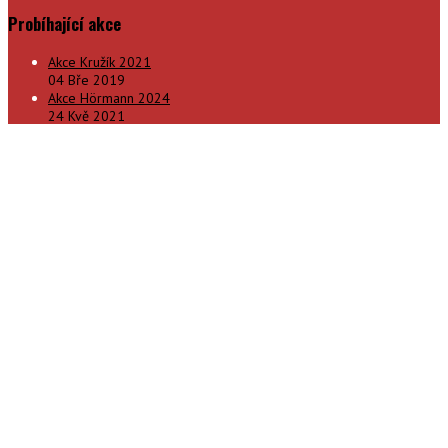
Probíhající akce
Akce Kružík 2021
04 Bře 2019
Akce Hörmann 2024
24 Kvě 2021