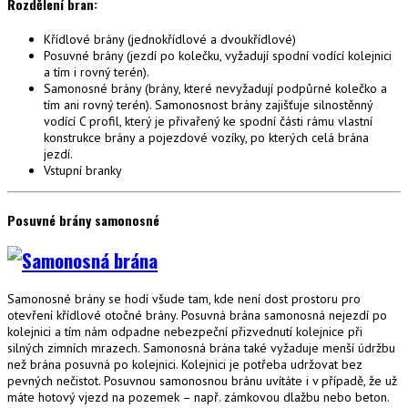
Rozdělení bran:
Křídlové brány (jednokřídlové a dvoukřídlové)
Posuvné brány (jezdí po kolečku, vyžadují spodní vodící kolejnici
a tím i rovný terén).
Samonosné brány (brány, které nevyžadují podpůrné kolečko a
tím ani rovný terén). Samonosnost brány zajišťuje silnostěnný
vodící C profil, který je přivařený ke spodní části rámu vlastní
konstrukce brány a pojezdové vozíky, po kterých celá brána
jezdí.
Vstupní branky
Posuvné brány samonosné
Samonosné brány se hodí všude tam, kde není dost prostoru pro
otevření křídlové otočné brány. Posuvná brána samonosná nejezdí po
kolejnici a tím nám odpadne nebezpeční přizvednutí kolejnice při
silných zimních mrazech. Samonosná brána také vyžaduje menší údržbu
než brána posuvná po kolejnici. Kolejnici je potřeba udržovat bez
pevných nečistot. Posuvnou samonosnou bránu uvítáte i v případě, že už
máte hotový vjezd na pozemek – např. zámkovou dlažbu nebo beton.