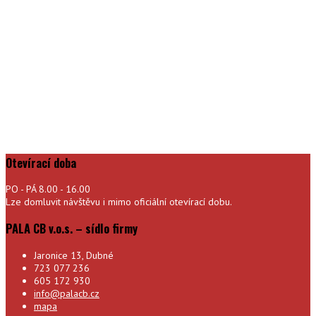
Otevírací doba
PO - PÁ 8.00 - 16.00
Lze domluvit návštěvu i mimo oficiální otevírací dobu.
PALA CB v.o.s. – sídlo firmy
Jaronice 13, Dubné
723 077 236
605 172 930
info@palacb.cz
mapa