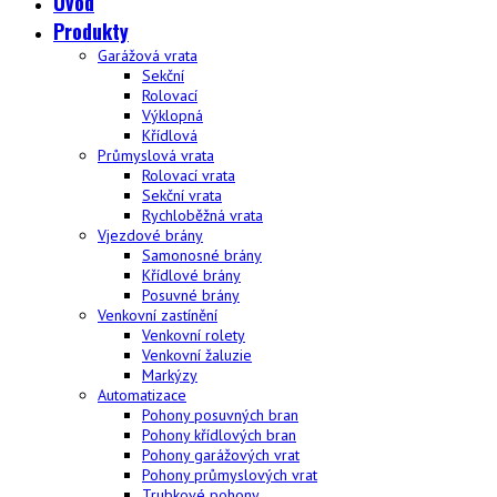
Úvod
Produkty
Garážová vrata
Sekční
Rolovací
Výklopná
Křídlová
Průmyslová vrata
Rolovací vrata
Sekční vrata
Rychloběžná vrata
Vjezdové brány
Samonosné brány
Křídlové brány
Posuvné brány
Venkovní zastínění
Venkovní rolety
Venkovní žaluzie
Markýzy
Automatizace
Pohony posuvných bran
Pohony křídlových bran
Pohony garážových vrat
Pohony průmyslových vrat
Trubkové pohony