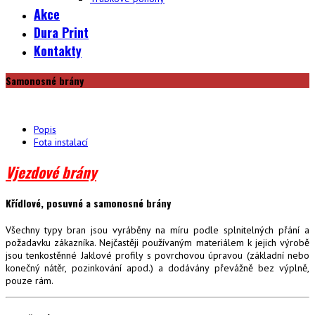
Akce
Dura Print
Kontakty
Samonosné brány
Popis
Fota instalací
Vjezdové brány
Křídlové, posuvné a samonosné brány
Všechny typy bran jsou vyráběny na míru podle splnitelných přání a
požadavku zákazníka. Nejčastěji používaným materiálem k jejich výrobě
jsou tenkostěnné Jaklové profily s povrchovou úpravou (základní nebo
konečný nátěr, pozinkování apod.) a dodávány převážně bez výplně,
pouze rám.