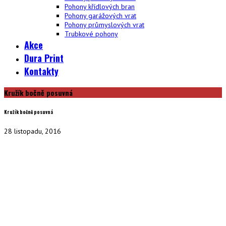
Pohony křídlových bran
Pohony garážových vrat
Pohony průmyslových vrat
Trubkové pohony
Akce
Dura Print
Kontakty
Kružík bočně posuvná
Kružík bočně posuvná
28 listopadu, 2016