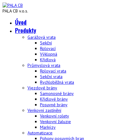
PALA CB v.o.s.
Úvod
Produkty
Garážová vrata
Sekční
Rolovací
Výklopná
Křídlová
Průmyslová vrata
Rolovací vrata
Sekční vrata
Rychloběžná vrata
Vjezdové brány
Samonosné brány
Křídlové brány
Posuvné brány
Venkovní zastínění
Venkovní rolety
Venkovní žaluzie
Markýzy
Automatizace
Pohony posuvných bran